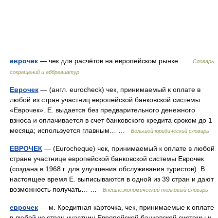
еврочек
— чек для расчётов на европейском рынке …
Словарь
сокращений и аббревиатур
Еврочек
— (англ. eurocheck) чек, принимаемый к оплате в
любой из стран участниц европейской банковской системы
«Еврочек». Е. выдается без предварительного денежного
взноса и оплачивается в счет банковского кредита сроком до 1
месяца; используется главным… …
Большой юридический словарь
ЕВРОЧЕК
— (Eurocheque) чек, принимаемый к оплате в любой
стране участнице европейской банковской системы Еврочек
(создана в 1968 г. для улучшения обслуживания туристов). В
настоящее время Е. выписываются в одной из 39 стран и дают
возможность получать… …
Внешнеэкономический толковый словарь
еврочек
— м. Кредитная карточка, чек, принимаемые к оплате
в любой из стран участниц Европейской банковской системы и